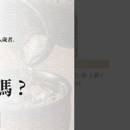
上撰干
月桂冠【生肖系列】豬-上撰干
支1800mL