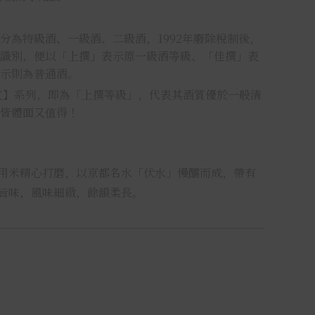
分為特級酒、一級酒、二級酒，1992年廢除稅制後，
識別，便以「上撰」表示原一級酒等級、「佳撰」表
示則為普通酒。
干支】系列，即為「上撰等級」，代表其酒質優於一般清
皆體面又值得！
用米精心打磨，以京都名水「伏水」慢釀而成，帶有
旨味，風味細緻，餘韻柔長。