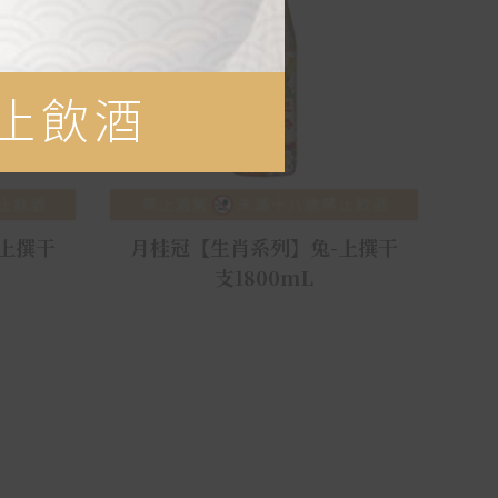
上撰干
月桂冠【生肖系列】兔-上撰干
支1800mL