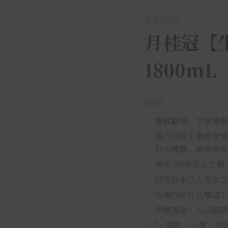
贈禮酒系列
月桂冠【
1800mL
特點
靈猴獻瑞．才智兼備
靈巧的猴子象徵智慧
日式構圖，展現朝氣
傳承385年匠心工藝
採用日本三大名水之
延續四段仕込釀造工
酒體表現：入口圓潤
🏷 關於「上撰」酒