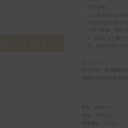
您知道嗎？
日本清酒過去依稅制
酒造為保留品質等級
示原二級酒，若無標
📌 月桂冠【上撰
酒，無論送禮或自飲
商品介紹
綜合表現：嚴選釀酒適
溫潤甘甜的香氣與柔和
風味：溫潤/中口
規格：1800mL
酒精濃度：15.5%