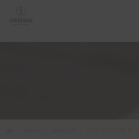
月桂冠【生肖系列】猴-上撰
商品介紹
贈禮酒系列