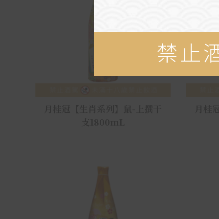
月桂冠【生肖系列】鼠-上撰干
月桂
支1800mL