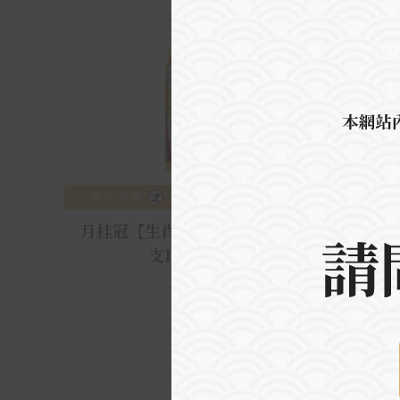
月桂冠【生肖系列】羊-上撰干
月桂
支1800mL