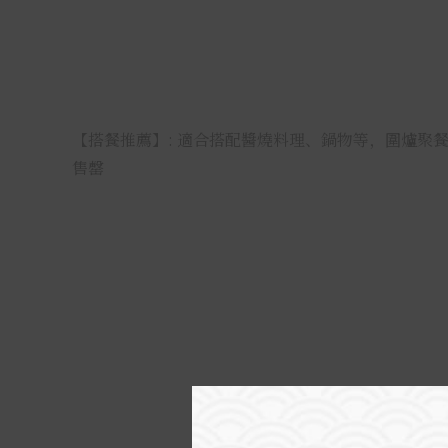
【搭餐推薦】: 適合搭配醬燒料理、鍋物等，圍爐聚
售罄