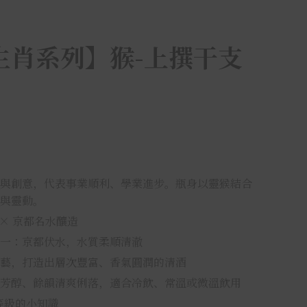
生肖系列】猴-上撰干支
與創意，代表事業順利、學業進步。瓶身以靈猴結合
與靈動。
 × 京都名水釀造
一：京都伏水，水質柔順清澈
藝，打造出層次豐富、香氣圓潤的清酒
芳醇、餘韻清爽俐落，適合冷飲、常溫或微溫飲用
等級的小知識