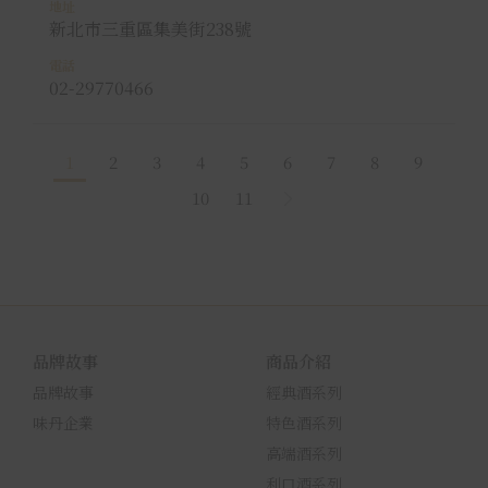
新北市三重區集美街238號
02-29770466
1
2
3
4
5
6
7
8
9
10
11
品牌故事
商品介紹
品牌故事
經典酒系列
味丹企業
特色酒系列
高端酒系列
利口酒系列