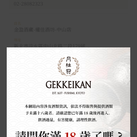
02-28082323
金盈酒藏-權佳酒坊-中山店
新北市淡水區中山北路二段179號
02-86316738
百萬家商行
新北市蘆洲區三民路26巷49弄2號
02-22851230