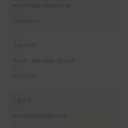
彰化縣埤頭鄉斗苑西路269號
04-8928393
宏信洋菸酒
彰化縣二林鎮大成路一段336號
04-8965061
江夏菸酒
彰化縣溪湖鎮西環路492號